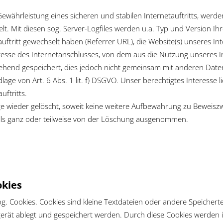
währleistung eines sicheren und stabilen Internetauftritts, werd
. Mit diesen sog. Server-Logfiles werden u.a. Typ und Version Ihr
uftritt gewechselt haben (Referrer URL), die Website(s) unseres In
dresse des Internetanschlusses, von dem aus die Nutzung unseres In
hend gespeichert, dies jedoch nicht gemeinsam mit anderen Date
ge von Art. 6 Abs. 1 lit. f) DSGVO. Unser berechtigtes Interesse lie
uftritts.
 wieder gelöscht, soweit keine weitere Aufbewahrung zu Beweiszwec
alls ganz oder teilweise von der Löschung ausgenommen.
okies
g. Cookies. Cookies sind kleine Textdateien oder andere Speicher
gerät ablegt und gespeichert werden. Durch diese Cookies werden 