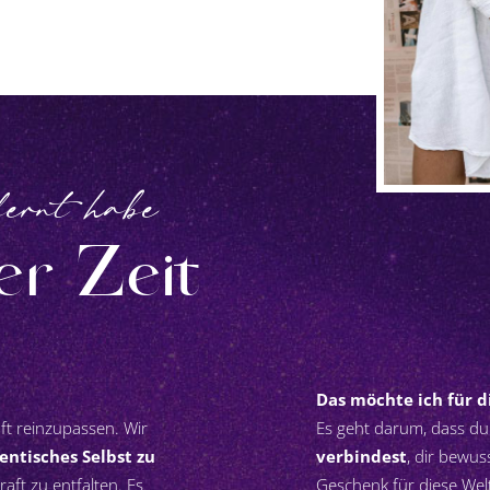
lernt habe
ter Zeit
Das möchte ich für d
aft reinzupassen. Wir
Es geht darum, dass du
entisches Selbst zu
verbindest
, dir bewus
ft zu entfalten. Es
Geschenk für diese Welt