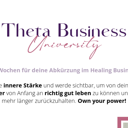
Theta Business
University
Wochen für deine Abkürzung im Healing Busi
ne
innere Stärke
und werde sichtbar, um von dei
er
von Anfang an
richtig gut leben
zu können und
mehr länger zurückzuhalten.
Own your power!