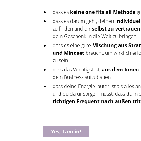
dass es
keine one fits all Methode
gi
dass es darum geht, deinen
individue
zu finden und dir
selbst zu vertrauen
dein Geschenk in die Welt zu bringen
dass es eine gute
Mischung aus Strat
und Mindset
braucht, um wirklich erfo
zu sein
dass das Wichtigst ist,
aus dem Innen
dein Business aufzubauen
dass deine Energie lauter ist als alles a
und du dafür sorgen musst, dass du in 
richtigen Frequenz nach außen trit
Yes, I am in!