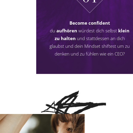
Become confident
du
aufhören
würdest dich selbst
klein
zu halten
und stattdessen an dich
glaubst und dein Mindset shiftest um zu
denken und zu fühlen wie ein CEO?