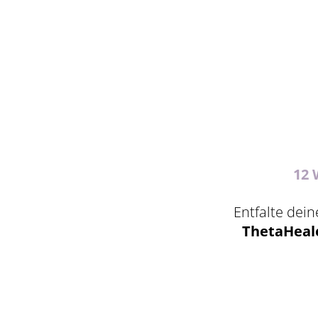
12 
Entfalte dei
ThetaHeal