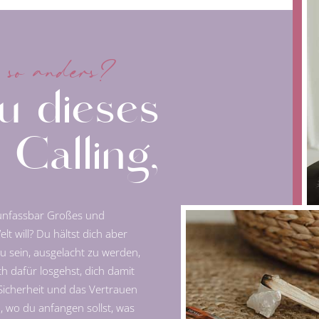
 so anders?
u dieses
 Calling,
 unfassbar Großes und
lt will? Du hältst dich aber
 zu sein, ausgelacht zu werden,
h dafür losgehst, dich damit
 Sicherheit und das Vertrauen
n, wo du anfangen sollst, was