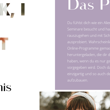
Das P
, I
Du fühlst dich wie ein Ali
Seminare besucht und ha
T
rauszugehen und mit Sich
ausprobiert. Wahrscheinlic
Online-Programme gemach
heruntergeladen, die dir 
haben, wenn du es nur ge
vorgegeben wird. Doch das
einzigartig und so auch de
aufzubauen.
is