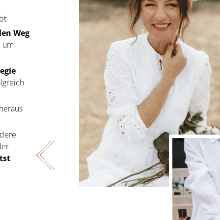
bt
llen Weg
, um
egie
lgreich
heraus
ndere
der
tst