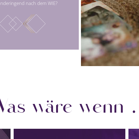
händeringend nach dem WIE?
as wäre wenn